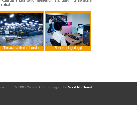
kualitas tinggi yang memenuhi standard internasional
global.
Tertata rapih dan bersih
Berteknologi tinggi
ami
© 2009 Cometa Can - Designed by
Need No Brand