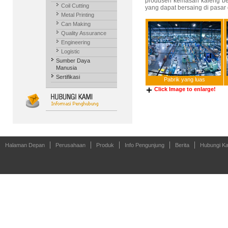
produsen kemasan kaleng ber
Coil Cutting
yang dapat bersaing di pasar 
Metal Printing
Can Making
Quality Assurance
Engineering
Logistic
Sumber Daya
Manusia
Sertifikasi
Pabrik yang luas
Click Image to enlarge!
Halaman Depan
Perusahaan
Produk
Info Pengunjung
Berita
Hubungi K