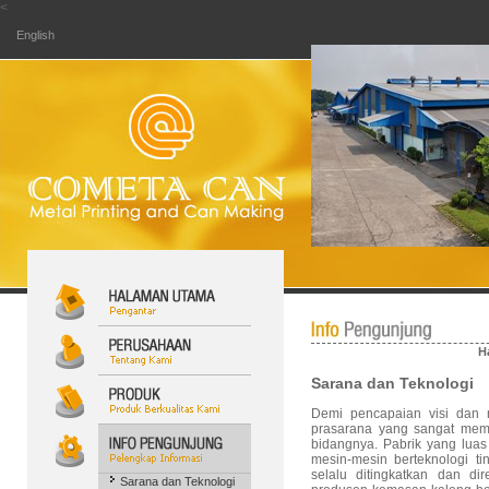
<
English
H
Sarana dan Teknologi
Demi pencapaian visi dan 
prasarana yang sangat mema
bidangnya. Pabrik yang luas 
mesin-mesin berteknologi t
selalu ditingkatkan dan d
Sarana dan Teknologi