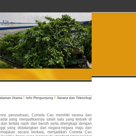
alaman Utama
Info Pengunjung
Sarana dan Teknologi
misi perusahaan, Cometa Can memiliki sarana dan
dai yang menjadikannya salah satu yang terbaik di
dan tertata rapih dan bersih serta dilengkapi dengan
inggi yang didatangkan dari negara-negara maju dan
iremajakan secara berkala, menjadikan Cometa Can